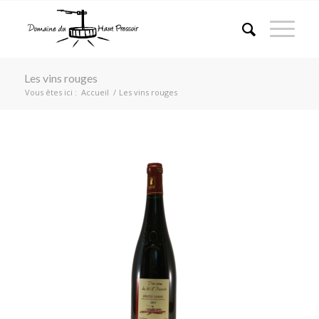
Les vins rouges
Vous êtes ici :
Accueil
/
Les vins rouges