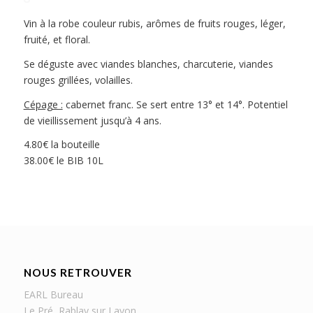
Vin à la robe couleur rubis, arômes de fruits rouges, léger,
fruité, et floral.
Se déguste avec viandes blanches, charcuterie, viandes
rouges grillées, volailles.
Cépage :
cabernet franc. Se sert entre 13° et 14°. Potentiel
de vieillissement jusqu’à 4 ans.
4.80€ la bouteille
38.00€ le BIB 10L
NOUS RETROUVER
EARL Bureau
Le Pré, Rablay sur Layon